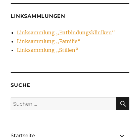
LINKSAMMLUNGEN
Linksammlung „Entbindungskliniken“
Linksammlung „Familie“
Linksammlung „Stillen“
SUCHE
SU
Suche
nach:
Unterme
Startseite
öffnen