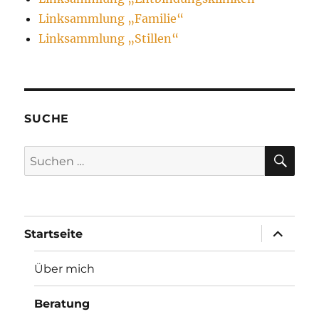
Linksammlung „Familie“
Linksammlung „Stillen“
SUCHE
SU
Suche
nach:
Unterme
Startseite
öffnen
Über mich
Beratung